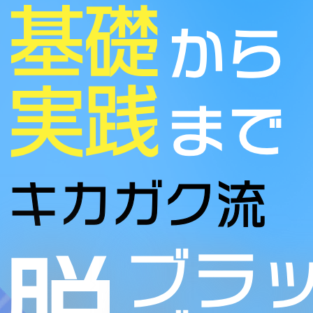
事前知識
・
特に無し
・
Python でのプログ
受講環境
・
Google Colaboratory
・
Web ブラウザは Google