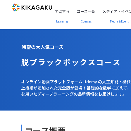
キカガク | AI・機械学習を学ぶ動画学習プラットフォーム A
学習する
コース一覧
メディア・イベ
Learning
Courses
Media & Event
待望の大人気コース
脱ブラックボックスコース
オンライン動画プラットフォーム Udemy の人工知能・機
上級編が追加された完全版が登場！基礎的な数学に加えて、い
を用いたディープラーニングの最新情報をお届けします。
コース概要