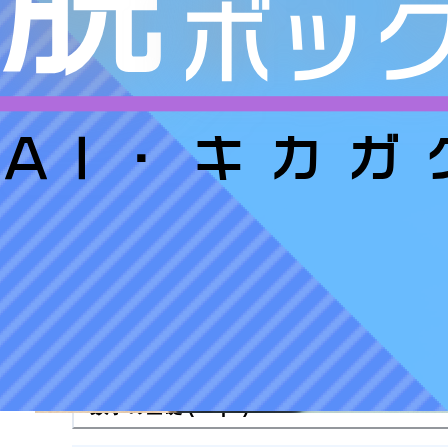
コース内容
イントロダクション
数学の基礎 (step1)