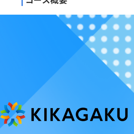
到達目標
・
AI、機械学習の概念や
・
数学の基礎知識を習得
・
ディープラーニングの基礎
整までできている状態
対象者
・
人工知能・機械学習・
・
AIエンジニアとのコミ
・
AIに関わるビジネスを