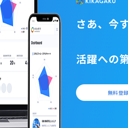
さあ、今
活躍への
無料登