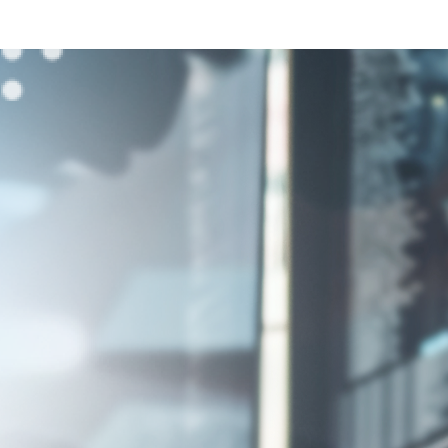
メータ調
の方